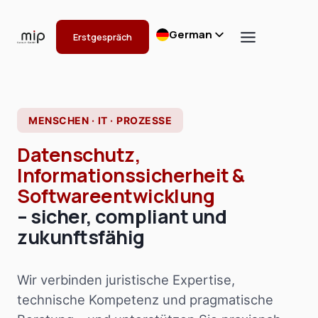
Zum
Inhalt
German
Erstgespräch
springen
English
Polish
Chinese
MENSCHEN ·
IT ·
PROZESSE
Datenschutz,
Informationssicherheit &
Softwareentwicklung
– sicher, compliant und
zukunftsfähig
Wir verbinden juristische Expertise,
technische Kompetenz und pragmatische